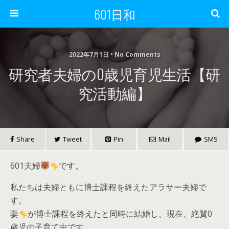
601日和
2022年7月1日 • No Comments
研究者夫婦の0歳児育児生活【研
究活動編】
Share
Tweet
Pin
Mail
SMS
601夫婦
です。
私たちは夫婦ともに博士課程を終えたアラサー夫婦で
す。
妻
が博士課程を終えたと同時に結婚し、現在、絶賛0
歳児の子育て中です。