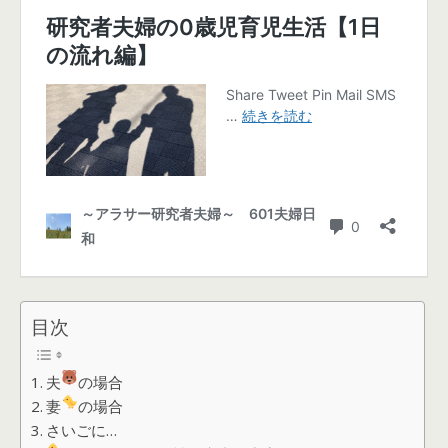
目次
夫
の場合
妻
の場合
さいごに…