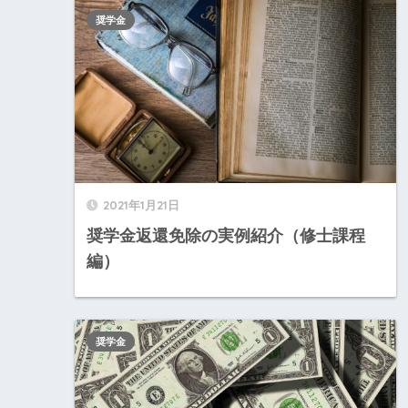
奨学金
2021年1月21日
奨学金返還免除の実例紹介（修士課程
編）
奨学金